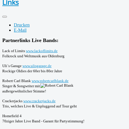
Links
Drucken
E-Mail
Partnerlinks Live Bands:
Lack of Limits
www.lackoflimits.de
Folkrock und Weltmusik aus Oldenburg
Uli´s Garage
www.ulisgarage.de
Rockige Oldies der 60er bis 80er Jahre
Robert Carl Blank
www.robertcarlblank.de
Singer & Songwriter mit
außergewöhnlicher Stimme!
Crackerjacks
www.crackerjacks.de
Trio, welches Live & Unpluggend auf Tour geht
Homefield 4
70ziger Jahre Live Band - Garant für Partystimmung!